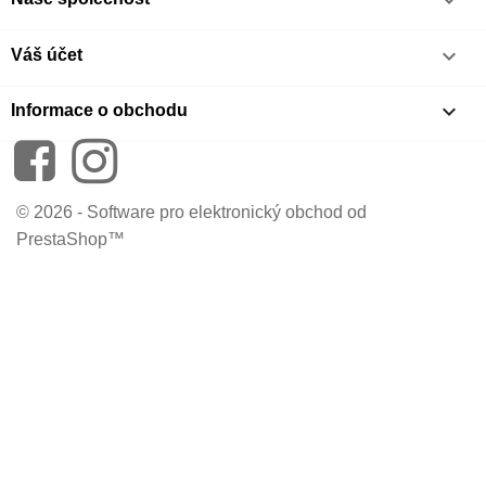


Váš účet
keyboard_arrow_down
Informace o obchodu
Facebook
Instagram
© 2026 - Software pro elektronický obchod od
PrestaShop™