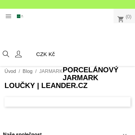

(0)
shopping_cart
PORCELÁNOVÝ
Úvod
Blog
JARMARK
JARMARK
LOUČKY | LEANDER.CZ
Naše společnost