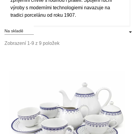
zpříjemní chvíle s rodinou i přáteli. Spojení ruční
výroby s moderními technologiemi navazuje na
tradici porcelánu od roku 1907.
Na skladě

Zobrazení 1-9 z 9 položek