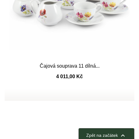
Čajová souprava 11 dílná...
4 011,00 Kč

Zpět na začátek