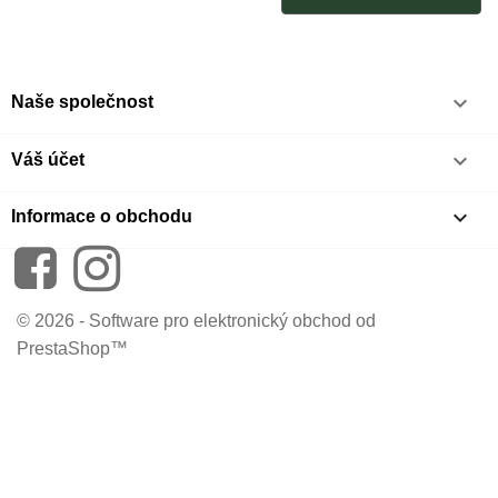

Naše společnost

Váš účet
keyboard_arrow_down
Informace o obchodu
Facebook
Instagram
© 2026 - Software pro elektronický obchod od
PrestaShop™