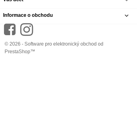

keyboard_arrow_down
Informace o obchodu
Facebook
Instagram
© 2026 - Software pro elektronický obchod od
PrestaShop™