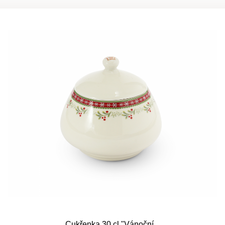
Cukřenka 30 cl "Vánoční...