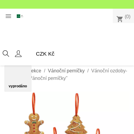

(0)
shopping_cart
Domů
Kolekce
Vánoční perníčky
Vánoční ozdoby-
4 dílný set "Vánoční perníčky"
vyprodáno