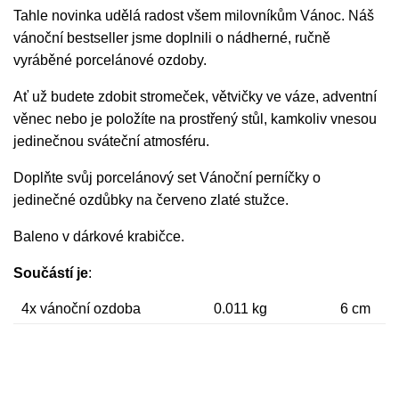
Tahle novinka udělá radost všem milovníkům Vánoc. Náš
vánoční bestseller jsme doplnili o nádherné, ručně
vyráběné porcelánové ozdoby.
Ať už budete zdobit stromeček, větvičky ve váze, adventní
věnec nebo je položíte na prostřený stůl, kamkoliv vnesou
jedinečnou sváteční atmosféru.
Doplňte svůj porcelánový set Vánoční perníčky o
jedinečné ozdůbky na červeno zlaté stužce.
Baleno v dárkové krabičce.
Součástí je
:
4x vánoční ozdoba
0.011 kg
6 cm