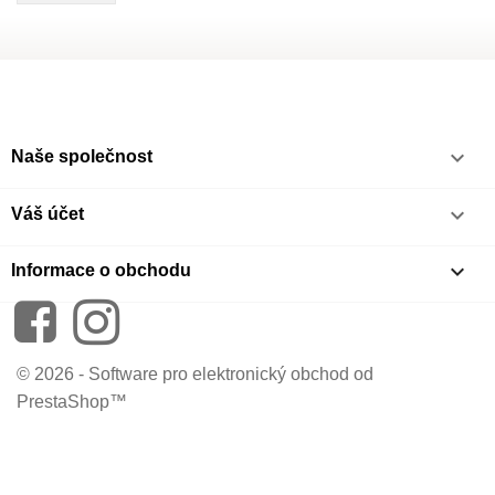

Naše společnost

Váš účet
keyboard_arrow_down
Informace o obchodu
Facebook
Instagram
© 2026 - Software pro elektronický obchod od
PrestaShop™