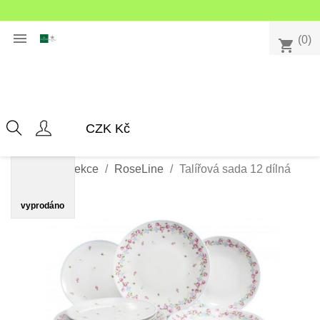

(0)
shopping_cart
Domů
Kolekce
RoseLine
Talířová sada 12 dílná
"RoseLine"
vyprodáno