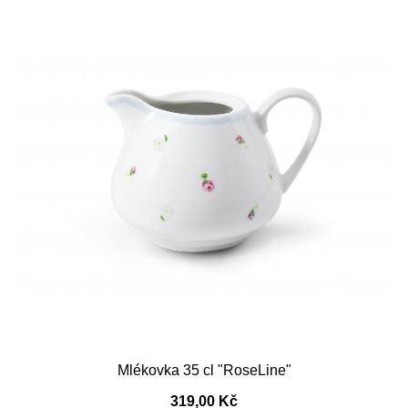
Mlékovka 35 cl "RoseLine"
319,00 Kč