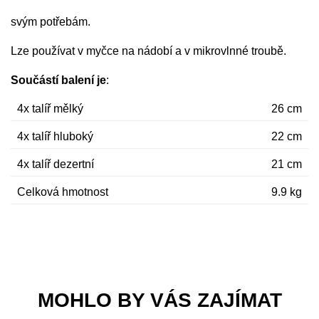
svým potřebám.
Lze používat v myčce na nádobí a v mikrovlnné troubě.
Součástí balení je
:
4x talíř mělký
26 cm
4x talíř hluboký
22 cm
4x talíř dezertní
21 cm
Celková hmotnost
9.9 kg
MOHLO BY VÁS ZAJÍMAT