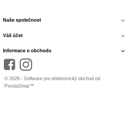

Naše společnost

Váš účet
keyboard_arrow_down
Informace o obchodu
Facebook
Instagram
© 2026 - Software pro elektronický obchod od
PrestaShop™