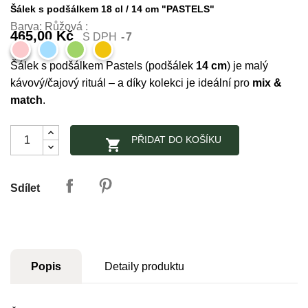
Šálek s podšálkem 18 cl / 14 cm "PASTELS"
Barva: Růžová
465,00 Kč
S DPH
7
Růžová
Světle
Světle
Žlutá
modrá
Zelená
Šálek s podšálkem Pastels (podšálek
14 cm
) je malý
kávový/čajový rituál – a díky kolekci je ideální pro
mix &
match
.
PŘIDAT DO KOŠÍKU

Sdílet
Popis
Detaily produktu