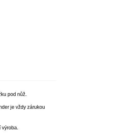
žku pod nůž.
der je vždy zárukou
í výroba.