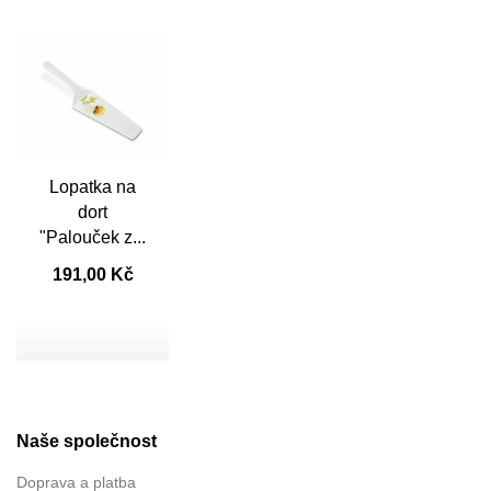
Lopatka na

Rychlý náhled
dort
"Palouček z...
191,00 Kč
Naše společnost
Doprava a platba