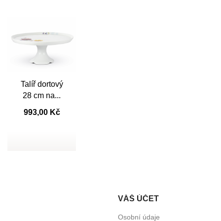
Talíř dortový

Rychlý náhled
28 cm na...
993,00 Kč
VÁŠ ÚČET
Osobní údaje