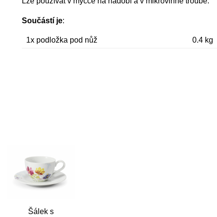
Lze používat v myčce na nádobí a v mikrovlnné troubě.
Součástí je
:
1x podložka pod nůž
0.4 kg
Šálek s
Rychlý náhled