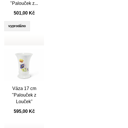

"Palouček z...
501,00 Kč
vyprodáno
Váza 17 cm

Rychlý náhled
"Palouček z
Louček"
595,00 Kč