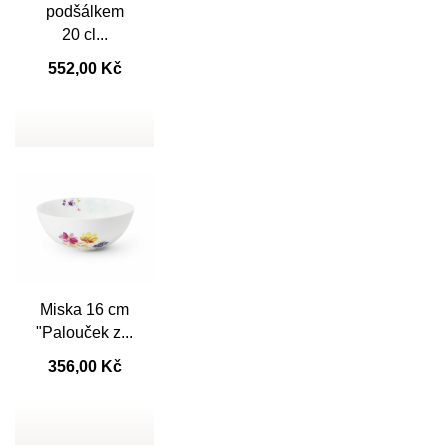

podšálkem
20 cl...
552,00 Kč
Miska 16 cm

Rychlý náhled
"Palouček z...
356,00 Kč