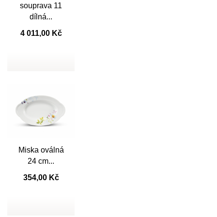

souprava 11
dílná...
4 011,00 Kč
Miska oválná

Rychlý náhled
24 cm...
354,00 Kč