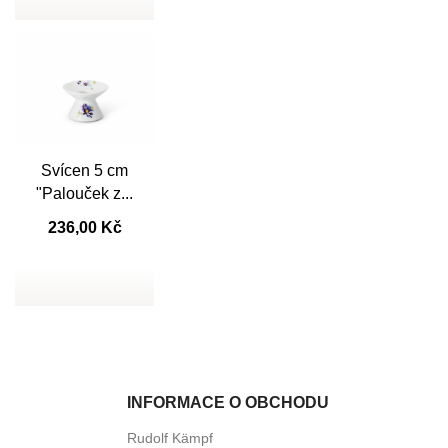
Svícen 5 cm

Rychlý náhled
"Palouček z...
236,00 Kč
INFORMACE O OBCHODU
Rudolf Kämpf